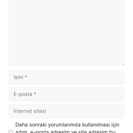
Yorum
İsim
E-
posta
İnternet
sitesi
Daha sonraki yorumlarımda kullanılması için
adım, e-posta adresim ve site adresim bu