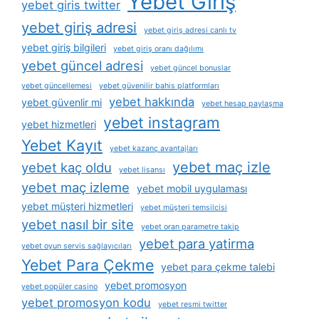
Yebet Giriş
yebet giris twitter
yebet giriş adresi
yebet giriş adresi canlı tv
yebet giriş bilgileri
yebet giriş oranı dağılımı
yebet güncel adresi
yebet güncel bonuslar
yebet güncellemesi
yebet güvenilir bahis platformları
yebet hakkında
yebet güvenlir mi
yebet hesap paylaşma
yebet instagram
yebet hizmetleri
Yebet Kayıt
yebet kazanç avantajları
yebet maç izle
yebet kaç oldu
yebet lisansı
yebet maç izleme
yebet mobil uygulaması
yebet müşteri hizmetleri
yebet müşteri temsilcisi
yebet nasıl bir site
yebet oran parametre takip
yebet para yatirma
yebet oyun servis sağlayıcıları
Yebet Para Çekme
yebet para çekme talebi
yebet promosyon
yebet popüler casino
yebet promosyon kodu
yebet resmi twitter