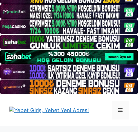
İçeriğe
atla
Menü