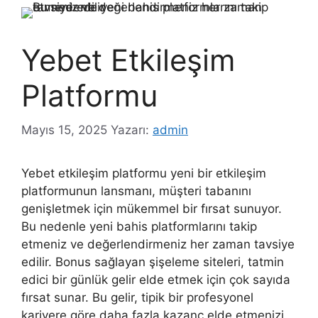
Yebet Etkileşim
Platformu
Mayıs 15, 2025
Yazarı:
admin
Yebet etkileşim platformu yeni bir etkileşim
platformunun lansmanı, müşteri tabanını
genişletmek için mükemmel bir fırsat sunuyor.
Bu nedenle yeni bahis platformlarını takip
etmeniz ve değerlendirmeniz her zaman tavsiye
edilir. Bonus sağlayan şişeleme siteleri, tatmin
edici bir günlük gelir elde etmek için çok sayıda
fırsat sunar. Bu gelir, tipik bir profesyonel
kariyere göre daha fazla kazanç elde etmenizi