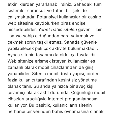
etkinliklerden yararlanabilirsiniz. Sahadaki tüm
sistemler sorunsuz ve tutarlı bir şekilde
çalışmaktadır. Potansiyel kullanıcılar bir casino
web sitesine kaydolurken biraz endişeli
hissedebilirler.
Yebet bahis siteleri
güvenilir bir
lisansa sahip olduğundan para yatırmak ve
çekmek sorun teşkil etmez. Sahada güvenle
yapılabilecek pek çok aktivite bulunmaktadır.
Ayrıca sitenin tasarımı da oldukça faydalıdır.
Web sitenize erişmek isteyen kullanıcılar eş
zamanlı olarak mobil cihazlarından da giriş
yapabilirler. Sitenin mobil dostu yapısı, birden
fazla kullanıcı tarafından kesintisiz yönetime
olanak tanır. Şu anda yalnızca bir avuç kişi
çevrimiçi olarak aktif durumda. Çoğunluğu mobil
cihazları aracılığıyla internet programlamasını
kullanıyor. Bu basitlik, kullanıcıların sitenin
herhangi bir yerinden bahis oynamasına olanak