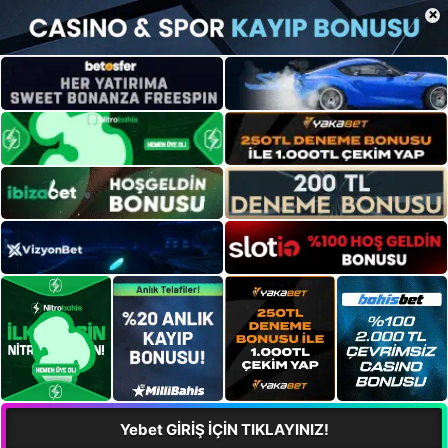
×
Yebet GİRİŞ İÇİN TIKLAYINIZ!