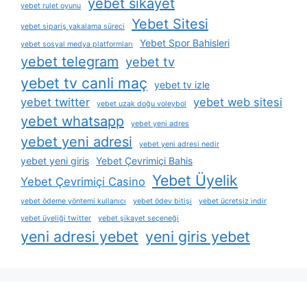
yebet sikayet
yebet rulet oyunu
Yebet Sitesi
yebet sipariş yakalama süreci
Yebet Spor Bahisleri
yebet sosyal medya platformları
yebet telegram
yebet tv
yebet tv canli maç
yebet tv izle
yebet twitter
yebet web sitesi
yebet uzak doğu voleybol
yebet whatsapp
yebet yeni adres
yebet yeni adresi
yebet yeni adresi nedir
yebet yeni giris
Yebet Çevrimiçi Bahis
Yebet Üyelik
Yebet Çevrimiçi Casino
yebet ödeme yöntemi kullanıcı
yebet ödev bitişi
yebet ücretsiz i̇ndir
yebet üyeliği twitter
yebet şikayet seçeneği
yeni adresi yebet
yeni giris yebet