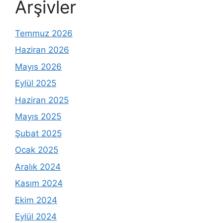
Arşivler
Temmuz 2026
Haziran 2026
Mayıs 2026
Eylül 2025
Haziran 2025
Mayıs 2025
Şubat 2025
Ocak 2025
Aralık 2024
Kasım 2024
Ekim 2024
Eylül 2024