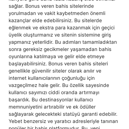
sağlar. Bonus veren bahis sitelerinde
yorulmadan ve vakit kaybetmeden önemli
kazançlar elde edebilirsiniz. Bu sitelerde
eğlenmek ve ekstra para kazanmak için geçici
üyelik oluşturmanız ve sitenin sistemine giriş
yapmanız yeterlidir. Bu adımları tamamladıktan
sonra gereksiz gecikmeler yaşamadan bahis
oyunlarına katılmaya ve gelir elde etmeye
başlayabilirsiniz. Bonus veren bahis siteleri
genellikle güvenilir siteler olarak anılır ve
internet kullanıcılarının çoğunluğu için
vazgeçilmez hale gelir. Bu özellik sayesinde
kullanıcı sayımızı ciddi oranda artırmayı
başardık. Bu destinasyonlar kullanıcı
memnuniyetini artırabilir ve ek ödüller
sağlayarak gelecekteki statüyü garanti edebilir.
Yebet benzersiz ve yaratıcı adresleriyle tanınan
popüler bir bahis platformudur. Bu, yeni