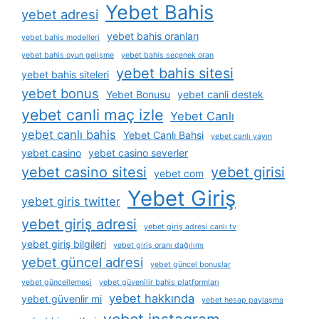
Yebet Bahis
yebet adresi
yebet bahis oranları
yebet bahis modelleri
yebet bahis oyun gelişme
yebet bahis seçenek oran
yebet bahis sitesi
yebet bahis siteleri
yebet bonus
Yebet Bonusu
yebet canli destek
yebet canli maç izle
Yebet Canlı
yebet canlı bahis
Yebet Canlı Bahsi
yebet canlı yayın
yebet casino
yebet casino severler
yebet casino sitesi
yebet girisi
yebet com
Yebet Giriş
yebet giris twitter
yebet giriş adresi
yebet giriş adresi canlı tv
yebet giriş bilgileri
yebet giriş oranı dağılımı
yebet güncel adresi
yebet güncel bonuslar
yebet güncellemesi
yebet güvenilir bahis platformları
yebet hakkında
yebet güvenlir mi
yebet hesap paylaşma