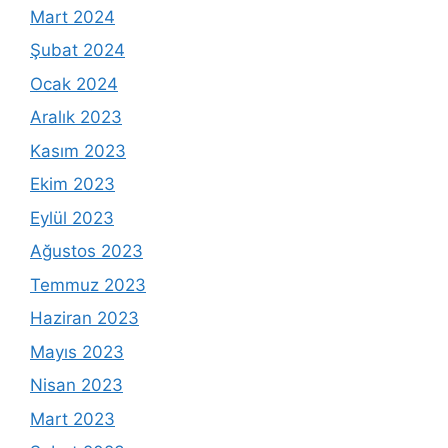
Mart 2024
Şubat 2024
Ocak 2024
Aralık 2023
Kasım 2023
Ekim 2023
Eylül 2023
Ağustos 2023
Temmuz 2023
Haziran 2023
Mayıs 2023
Nisan 2023
Mart 2023