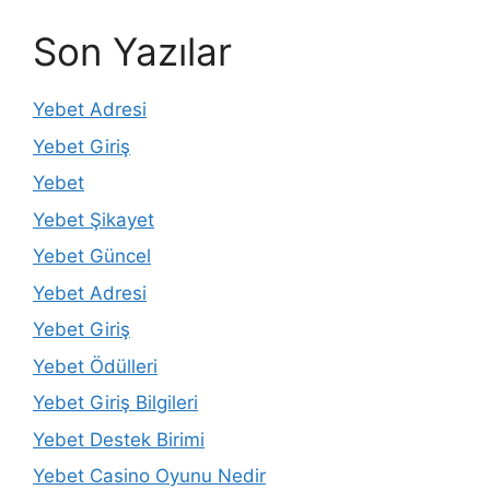
Son Yazılar
Yebet Adresi
Yebet Giriş
Yebet
Yebet Şikayet
Yebet Güncel
Yebet Adresi
Yebet Giriş
Yebet Ödülleri
Yebet Giriş Bilgileri
Yebet Destek Birimi
Yebet Casino Oyunu Nedir