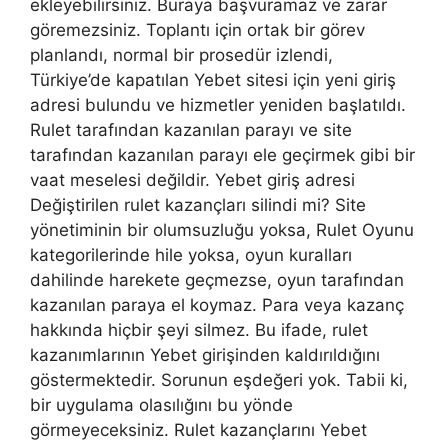
ekleyebilirsiniz. Buraya başvuramaz ve zarar
göremezsiniz. Toplantı için ortak bir görev
planlandı, normal bir prosedür izlendi,
Türkiye’de kapatılan Yebet sitesi için yeni giriş
adresi bulundu ve hizmetler yeniden başlatıldı.
Rulet tarafından kazanılan parayı ve site
tarafından kazanılan parayı ele geçirmek gibi bir
vaat meselesi değildir. Yebet giriş adresi
Değiştirilen rulet kazançları silindi mi? Site
yönetiminin bir olumsuzluğu yoksa, Rulet Oyunu
kategorilerinde hile yoksa, oyun kuralları
dahilinde harekete geçmezse, oyun tarafından
kazanılan paraya el koymaz. Para veya kazanç
hakkında hiçbir şeyi silmez. Bu ifade, rulet
kazanımlarının Yebet girişinden kaldırıldığını
göstermektedir. Sorunun eşdeğeri yok. Tabii ki,
bir uygulama olasılığını bu yönde
görmeyeceksiniz. Rulet kazançlarını Yebet