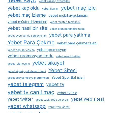
yebet kazanç avantajları
yebet maç izle
yebet kaç oldu
yebet lisansı
yebet maç izleme
yebet mobil uygulaması
yebet müşteri hizmetleri
yebet müşteri temsilcisi
yebet nasıl bir site
yebet oran parametre takip
yebet para yatirma
yebet oyun servis sağlayıcıları
Yebet Para Çekme
yebet para çekme talebi
yebet promosyon
yebet popüler casino
yebet promosyon kodu
yebet resmi twitter
yebet sikayet
yebet rulet oyunu
Yebet Sitesi
yebet sipariş yakalama süreci
Yebet Spor Bahisleri
yebet sosyal medya platformları
yebet telegram
yebet tv
yebet tv canli maç
yebet tv izle
yebet twitter
yebet web sitesi
yebet uzak doğu voleybol
yebet whatsapp
yebet yeni adres