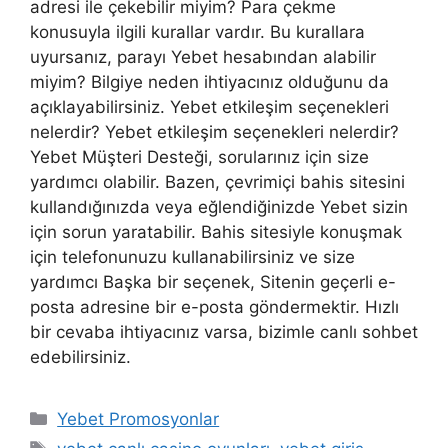
adresi ile çekebilir miyim? Para çekme
konusuyla ilgili kurallar vardır. Bu kurallara
uyursanız, parayı Yebet hesabından alabilir
miyim? Bilgiye neden ihtiyacınız olduğunu da
açıklayabilirsiniz. Yebet etkileşim seçenekleri
nelerdir? Yebet etkileşim seçenekleri nelerdir?
Yebet Müşteri Desteği, sorularınız için size
yardımcı olabilir. Bazen, çevrimiçi bahis sitesini
kullandığınızda veya eğlendiğinizde Yebet sizin
için sorun yaratabilir. Bahis sitesiyle konuşmak
için telefonunuzu kullanabilirsiniz ve size
yardımcı Başka bir seçenek, Sitenin geçerli e-
posta adresine bir e-posta göndermektir. Hızlı
bir cevaba ihtiyacınız varsa, bizimle canlı sohbet
edebilirsiniz.
Kategoriler
Yebet Promosyonlar
Etiketler