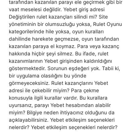
tarafından kazanılan parayı ele geçirmek gibi bir
vaat meselesi değildir. Yebet giriş adresi
Değiştirilen rulet kazançları silindi mi? Site
yönetiminin bir olumsuzluğu yoksa, Rulet Oyunu
kategorilerinde hile yoksa, oyun kuralları
dahilinde harekete geçmezse, oyun tarafından
kazanılan paraya el koymaz. Para veya kazanç
hakkında hiçbir şeyi silmez. Bu ifade, rulet
kazanımlarının Yebet girişinden kaldırıldığını
göstermektedir. Sorunun eşdeğeri yok. Tabii ki,
bir uygulama olasılığını bu yönde
görmeyeceksiniz. Rulet kazançlarını Yebet
adresi ile çekebilir miyim? Para çekme
konusuyla ilgili kurallar vardır. Bu kurallara
uyursanız, parayı Yebet hesabından alabilir
miyim? Bilgiye neden ihtiyacınız olduğunu da
açıklayabilirsiniz. Yebet etkileşim seçenekleri
nelerdir? Yebet etkileşim seçenekleri nelerdir?