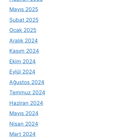
Mayıs 2025
Şubat 2025
Ocak 2025
Aralık 2024
Kasım 2024
Ekim 2024
Eylül 2024
Ağustos 2024
Temmuz 2024
Haziran 2024
Mayıs 2024
Nisan 2024
Mart 2024