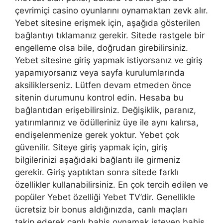
çevrimiçi casino oyunlarını oynamaktan zevk alır.
Yebet sitesine erişmek için, aşağıda gösterilen
bağlantıyı tıklamanız gerekir. Sitede rastgele bir
engelleme olsa bile, doğrudan girebilirsiniz.
Yebet sitesine giriş yapmak istiyorsanız ve giriş
yapamıyorsanız veya sayfa kurulumlarında
aksiliklerseniz. Lütfen devam etmeden önce
sitenin durumunu kontrol edin. Hesaba bu
bağlantıdan erişebilirsiniz. Değişiklik, paranız,
yatırımlarınız ve ödülleriniz üye ile aynı kalırsa,
endişelenmenize gerek yoktur. Yebet çok
güvenilir. Siteye giriş yapmak için, giriş
bilgilerinizi aşağıdaki bağlantı ile girmeniz
gerekir. Giriş yaptıktan sonra sitede farklı
özellikler kullanabilirsiniz. En çok tercih edilen ve
popüler Yebet özelliği Yebet TV’dir. Genellikle
ücretsiz bir bonus aldığınızda, canlı maçları
takip ederek canlı bahis oynamak isteyen bahis