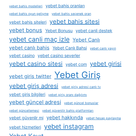
yebet bahis oranları
yebet bahis modelleri
yebet bahis oyun gelişme
yebet bahis seçenek oran
yebet bahis sitesi
yebet bahis siteleri
yebet bonus
Yebet Bonusu
yebet canli destek
yebet canli maç izle
Yebet Canlı
yebet canlı bahis
Yebet Canlı Bahsi
yebet canlı yayın
yebet casino
yebet casino severler
yebet casino sitesi
yebet girisi
yebet com
Yebet Giriş
yebet giris twitter
yebet giriş adresi
yebet giriş adresi canlı tv
yebet giriş bilgileri
yebet giriş oranı dağılımı
yebet güncel adresi
yebet güncel bonuslar
yebet güncellemesi
yebet güvenilir bahis platformları
yebet hakkında
yebet güvenlir mi
yebet hesap paylaşma
yebet instagram
yebet hizmetleri
Yebet Kayıt