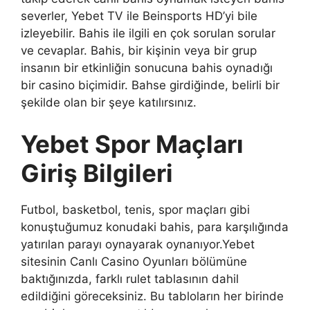
severler, Yebet TV ile Beinsports HD’yi bile
izleyebilir. Bahis ile ilgili en çok sorulan sorular
ve cevaplar. Bahis, bir kişinin veya bir grup
insanın bir etkinliğin sonucuna bahis oynadığı
bir casino biçimidir. Bahse girdiğinde, belirli bir
şekilde olan bir şeye katılırsınız.
Yebet Spor Maçları
Giriş Bilgileri
Futbol, basketbol, tenis, spor maçları gibi
konuştuğumuz konudaki bahis, para karşılığında
yatırılan parayı oynayarak oynanıyor.Yebet
sitesinin Canlı Casino Oyunları bölümüne
baktığınızda, farklı rulet tablasının dahil
edildiğini göreceksiniz. Bu tabloların her birinde