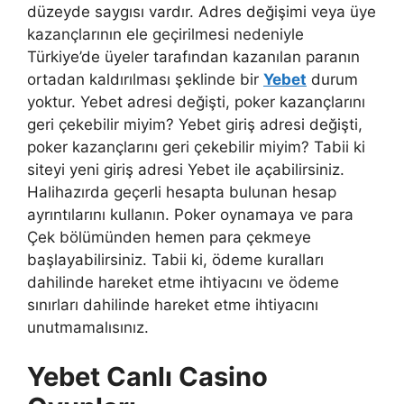
düzeyde saygısı vardır. Adres değişimi veya üye
kazançlarının ele geçirilmesi nedeniyle
Türkiye’de üyeler tarafından kazanılan paranın
ortadan kaldırılması şeklinde bir
Yebet
durum
yoktur. Yebet adresi değişti, poker kazançlarını
geri çekebilir miyim? Yebet giriş adresi değişti,
poker kazançlarını geri çekebilir miyim? Tabii ki
siteyi yeni giriş adresi Yebet ile açabilirsiniz.
Halihazırda geçerli hesapta bulunan hesap
ayrıntılarını kullanın. Poker oynamaya ve para
Çek bölümünden hemen para çekmeye
başlayabilirsiniz. Tabii ki, ödeme kuralları
dahilinde hareket etme ihtiyacını ve ödeme
sınırları dahilinde hareket etme ihtiyacını
unutmamalısınız.
Yebet Canlı Casino