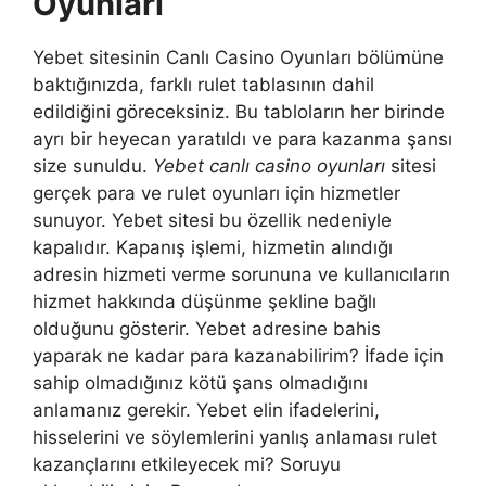
Oyunları
Yebet sitesinin Canlı Casino Oyunları bölümüne
baktığınızda, farklı rulet tablasının dahil
edildiğini göreceksiniz. Bu tabloların her birinde
ayrı bir heyecan yaratıldı ve para kazanma şansı
size sunuldu.
Yebet canlı casino oyunları
sitesi
gerçek para ve rulet oyunları için hizmetler
sunuyor. Yebet sitesi bu özellik nedeniyle
kapalıdır. Kapanış işlemi, hizmetin alındığı
adresin hizmeti verme sorununa ve kullanıcıların
hizmet hakkında düşünme şekline bağlı
olduğunu gösterir. Yebet adresine bahis
yaparak ne kadar para kazanabilirim? İfade için
sahip olmadığınız kötü şans olmadığını
anlamanız gerekir. Yebet elin ifadelerini,
hisselerini ve söylemlerini yanlış anlaması rulet
kazançlarını etkileyecek mi? Soruyu