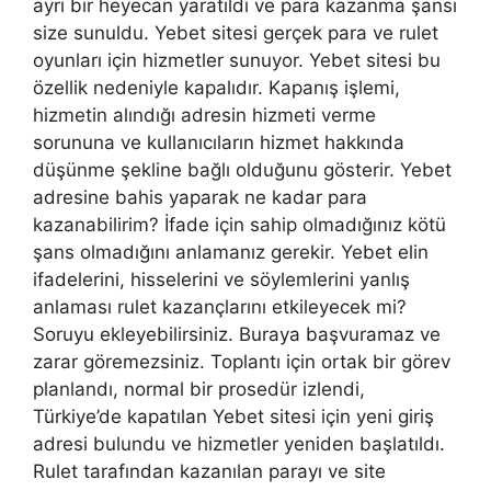
ayrı bir heyecan yaratıldı ve para kazanma şansı
size sunuldu. Yebet sitesi gerçek para ve rulet
oyunları için hizmetler sunuyor. Yebet sitesi bu
özellik nedeniyle kapalıdır. Kapanış işlemi,
hizmetin alındığı adresin hizmeti verme
sorununa ve kullanıcıların hizmet hakkında
düşünme şekline bağlı olduğunu gösterir. Yebet
adresine bahis yaparak ne kadar para
kazanabilirim? İfade için sahip olmadığınız kötü
şans olmadığını anlamanız gerekir. Yebet elin
ifadelerini, hisselerini ve söylemlerini yanlış
anlaması rulet kazançlarını etkileyecek mi?
Soruyu ekleyebilirsiniz. Buraya başvuramaz ve
zarar göremezsiniz. Toplantı için ortak bir görev
planlandı, normal bir prosedür izlendi,
Türkiye’de kapatılan Yebet sitesi için yeni giriş
adresi bulundu ve hizmetler yeniden başlatıldı.
Rulet tarafından kazanılan parayı ve site