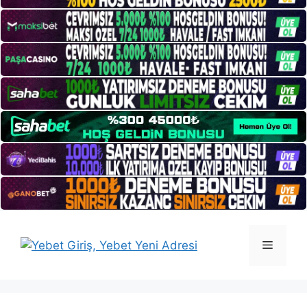
İçeriğe
atla
Menü