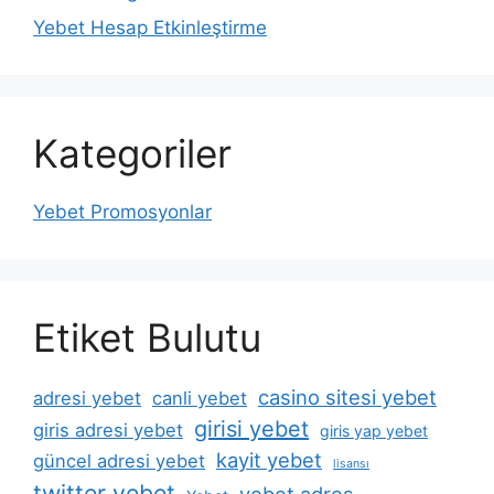
Yebet Hesap Etkinleştirme
Kategoriler
Yebet Promosyonlar
Etiket Bulutu
casino sitesi yebet
adresi yebet
canli yebet
girisi yebet
giris adresi yebet
giris yap yebet
kayit yebet
güncel adresi yebet
lisansı
twitter yebet