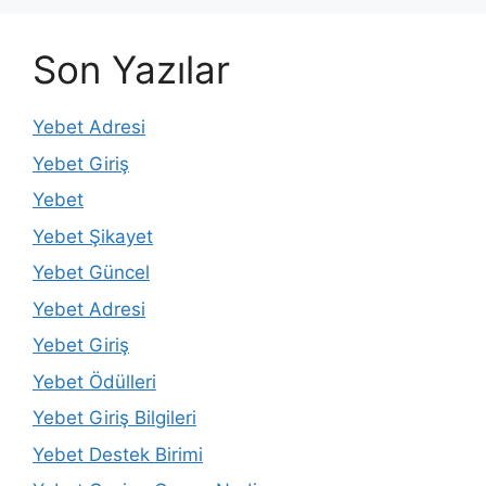
Son Yazılar
Yebet Adresi
Yebet Giriş
Yebet
Yebet Şikayet
Yebet Güncel
Yebet Adresi
Yebet Giriş
Yebet Ödülleri
Yebet Giriş Bilgileri
Yebet Destek Birimi