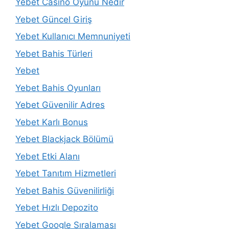
Yebet Casino Oyunu Nedir
Yebet Güncel Giriş
Yebet Kullanıcı Memnuniyeti
Yebet Bahis Türleri
Yebet
Yebet Bahis Oyunları
Yebet Güvenilir Adres
Yebet Karlı Bonus
Yebet Blackjack Bölümü
Yebet Etki Alanı
Yebet Tanıtım Hizmetleri
Yebet Bahis Güvenilirliği
Yebet Hızlı Depozito
Yebet Google Sıralaması