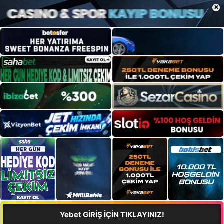
×
Yebet GİRİŞ İÇİN TIKLAYINIZ!