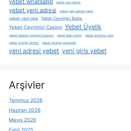
yebet whatsapp
yebet yeni adres
yebet yeni adresi
yebet yeni adresi nedir
yebet yeni giris
Yebet Çevrimiçi Bahis
Yebet Üyelik
Yebet Çevrimiçi Casino
yebet ödeme yöntemi kullanıcı
yebet ödev bitişi
yebet ücretsiz i̇ndir
yebet üyeliği twitter
yebet şikayet seçeneği
yeni adresi yebet
yeni giris yebet
Arşivler
Temmuz 2026
Haziran 2026
Mayıs 2026
Eylül 2025