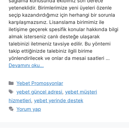
sağlama konusunda ekibimiz son derece
yeteneklidir. Birimlerimize yeni üyeleri özenle
seçip kazandırdığımız için herhangi bir sorunla
karşılaşmazsınız. Lisanslama birimimiz ile
iletişime geçerek spesifik konular hakkında bilgi
almak isterseniz canlı desteğe ulaşarak
talebinizi iletmeniz tavsiye edilir. Bu yöntemi
takip ettiğinizde talebiniz ilgili birime
yönlendirilecek ve onlar da mesai saatleri …
Devamını oku…
Kategoriler
Yebet Promosyonlar
Etiketler
yebet güncel adresi
,
yebet müşteri
hizmetleri
,
yebet yerinde destek
Yorum yap