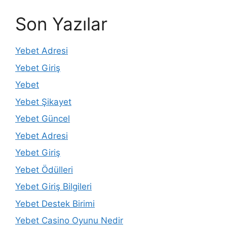
Son Yazılar
Yebet Adresi
Yebet Giriş
Yebet
Yebet Şikayet
Yebet Güncel
Yebet Adresi
Yebet Giriş
Yebet Ödülleri
Yebet Giriş Bilgileri
Yebet Destek Birimi
Yebet Casino Oyunu Nedir