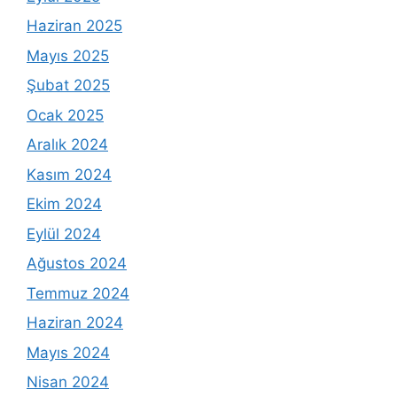
Haziran 2025
Mayıs 2025
Şubat 2025
Ocak 2025
Aralık 2024
Kasım 2024
Ekim 2024
Eylül 2024
Ağustos 2024
Temmuz 2024
Haziran 2024
Mayıs 2024
Nisan 2024