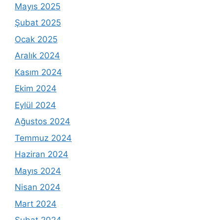
Mayıs 2025
Şubat 2025
Ocak 2025
Aralık 2024
Kasım 2024
Ekim 2024
Eylül 2024
Ağustos 2024
Temmuz 2024
Haziran 2024
Mayıs 2024
Nisan 2024
Mart 2024