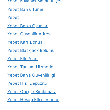
Yebet Kullanıcı Memnuniyeti
Yebet Bahis Türleri
Yebet
Yebet Bahis Oyunları
Yebet Güvenilir Adres
Yebet Karlı Bonus
Yebet Blackjack Bölümü
Yebet Etki Alanı
Yebet Tanıtım Hizmetleri
Yebet Bahis Güvenilirliği
Yebet Hızlı Depozito
Yebet Google Sıralaması
Yebet Hesap Etkinleştirme