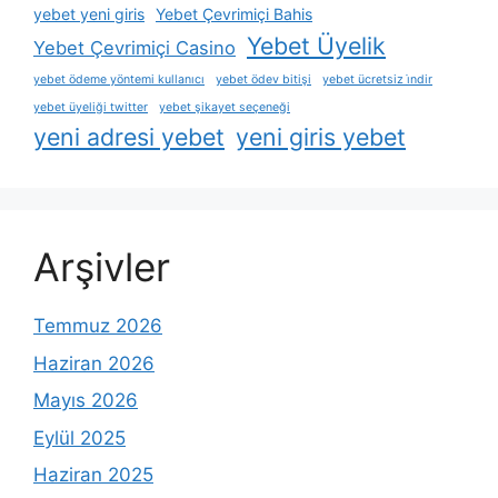
yebet yeni giris
Yebet Çevrimiçi Bahis
Yebet Üyelik
Yebet Çevrimiçi Casino
yebet ödeme yöntemi kullanıcı
yebet ödev bitişi
yebet ücretsiz i̇ndir
yebet üyeliği twitter
yebet şikayet seçeneği
yeni adresi yebet
yeni giris yebet
Arşivler
Temmuz 2026
Haziran 2026
Mayıs 2026
Eylül 2025
Haziran 2025