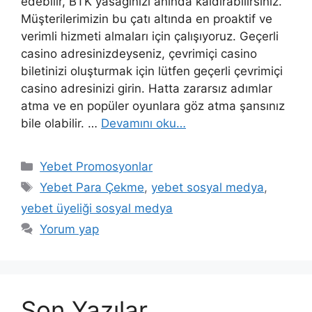
edebilir, BTK yasağınızı anında kaldırabilirsiniz.
Müşterilerimizin bu çatı altında en proaktif ve
verimli hizmeti almaları için çalışıyoruz. Geçerli
casino adresinizdeyseniz, çevrimiçi casino
biletinizi oluşturmak için lütfen geçerli çevrimiçi
casino adresinizi girin. Hatta zararsız adımlar
atma ve en popüler oyunlara göz atma şansınız
bile olabilir. …
Devamını oku…
Kategoriler
Yebet Promosyonlar
Etiketler
Yebet Para Çekme
,
yebet sosyal medya
,
yebet üyeliği sosyal medya
Yorum yap
Son Yazılar