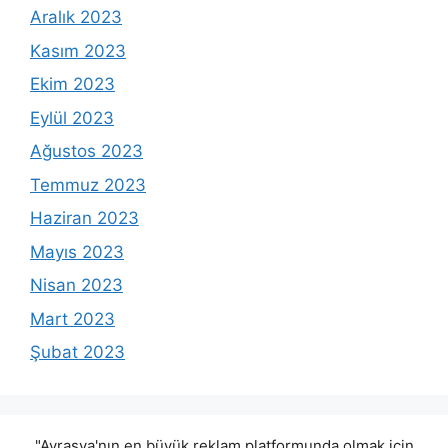
Aralık 2023
Kasım 2023
Ekim 2023
Eylül 2023
Ağustos 2023
Temmuz 2023
Haziran 2023
Mayıs 2023
Nisan 2023
Mart 2023
Şubat 2023
"Avrasya'nın en büyük reklam platformunda olmak için