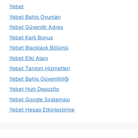
Yebet
Yebet Bahis Oyunları
Yebet Güvenilir Adres
Yebet Karlı Bonus
Yebet Blackjack Bölümü
Yebet Etki Alanı
Yebet Tanıtım Hizmetleri
Yebet Bahis Güvenilirliği
Yebet Hızlı Depozito
Yebet Google Sıralaması
Yebet Hesap Etkinleştirme