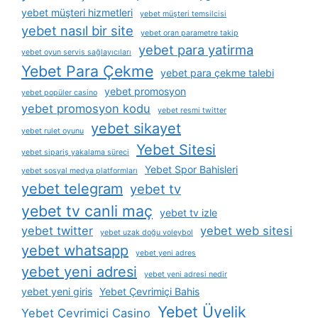
yebet müşteri hizmetleri
yebet müşteri temsilcisi
yebet nasıl bir site
yebet oran parametre takip
yebet para yatirma
yebet oyun servis sağlayıcıları
Yebet Para Çekme
yebet para çekme talebi
yebet promosyon
yebet popüler casino
yebet promosyon kodu
yebet resmi twitter
yebet sikayet
yebet rulet oyunu
Yebet Sitesi
yebet sipariş yakalama süreci
Yebet Spor Bahisleri
yebet sosyal medya platformları
yebet telegram
yebet tv
yebet tv canli maç
yebet tv izle
yebet twitter
yebet web sitesi
yebet uzak doğu voleybol
yebet whatsapp
yebet yeni adres
yebet yeni adresi
yebet yeni adresi nedir
yebet yeni giris
Yebet Çevrimiçi Bahis
Yebet Üyelik
Yebet Çevrimiçi Casino