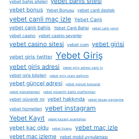
yebet bahis sitesi
yebet bahis siteleri
yebet bonus
Yebet Bonusu
yebet canli destek
yebet canli maç izle
Yebet Canlı
yebet canlı bahis
Yebet Canlı Bahsi
yebet canlı yayın
yebet casino
yebet casino severler
yebet casino sitesi
yebet girisi
yebet com
Yebet Giriş
yebet giris twitter
yebet giriş adresi
yebet giriş adresi canlı tv
yebet giriş bilgileri
yebet giriş oranı dağılımı
yebet güncel adresi
yebet güncel bonuslar
yebet güncellemesi
yebet güvenilir bahis platformları
yebet hakkında
yebet güvenlir mi
yebet hesap paylaşma
yebet instagram
yebet hizmetleri
Yebet Kayıt
yebet kazanç avantajları
yebet maç izle
yebet kaç oldu
yebet lisansı
yebet maç izleme
yebet mobil uygulaması