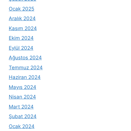
Ocak 2025
Aralık 2024
Kasım 2024
Ekim 2024
Eylül 2024
Ağustos 2024
Temmuz 2024
Haziran 2024
Mayıs 2024
Nisan 2024
Mart 2024
Şubat 2024
Ocak 2024