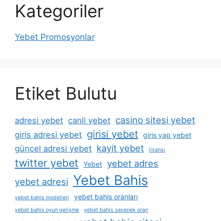
Kategoriler
Yebet Promosyonlar
Etiket Bulutu
casino sitesi yebet
adresi yebet
canli yebet
girisi yebet
giris adresi yebet
giris yap yebet
kayit yebet
güncel adresi yebet
lisansı
twitter yebet
yebet adres
Yebet
Yebet Bahis
yebet adresi
yebet bahis oranları
yebet bahis modelleri
yebet bahis oyun gelişme
yebet bahis seçenek oran