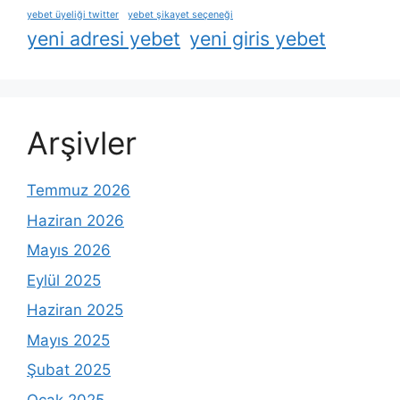
yebet üyeliği twitter
yebet şikayet seçeneği
yeni adresi yebet
yeni giris yebet
Arşivler
Temmuz 2026
Haziran 2026
Mayıs 2026
Eylül 2025
Haziran 2025
Mayıs 2025
Şubat 2025
Ocak 2025