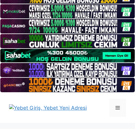
İçeriğe
atla
Menü