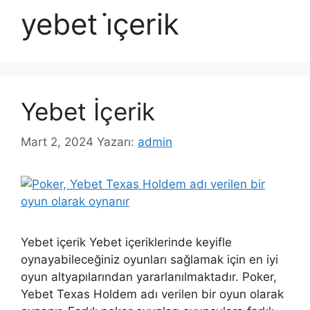
yebet i̇çerik
Yebet İçerik
Mart 2, 2024
Yazarı:
admin
Yebet içerik Yebet içeriklerinde keyifle
oynayabileceğiniz oyunları sağlamak için en iyi
oyun altyapılarından yararlanılmaktadır. Poker,
Yebet Texas Holdem adı verilen bir oyun olarak