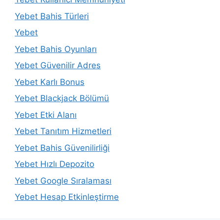
Yebet Bahis Türleri
Yebet
Yebet Bahis Oyunları
Yebet Güvenilir Adres
Yebet Karlı Bonus
Yebet Blackjack Bölümü
Yebet Etki Alanı
Yebet Tanıtım Hizmetleri
Yebet Bahis Güvenilirliği
Yebet Hızlı Depozito
Yebet Google Sıralaması
Yebet Hesap Etkinleştirme