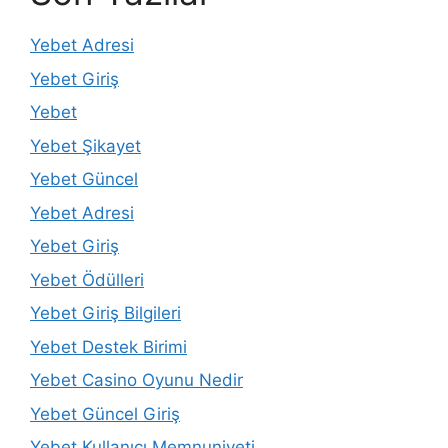
Yebet Adresi
Yebet Giriş
Yebet
Yebet Şikayet
Yebet Güncel
Yebet Adresi
Yebet Giriş
Yebet Ödülleri
Yebet Giriş Bilgileri
Yebet Destek Birimi
Yebet Casino Oyunu Nedir
Yebet Güncel Giriş
Yebet Kullanıcı Memnuniyeti