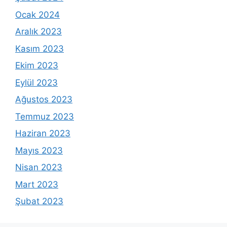
Ocak 2024
Aralık 2023
Kasım 2023
Ekim 2023
Eylül 2023
Ağustos 2023
Temmuz 2023
Haziran 2023
Mayıs 2023
Nisan 2023
Mart 2023
Şubat 2023