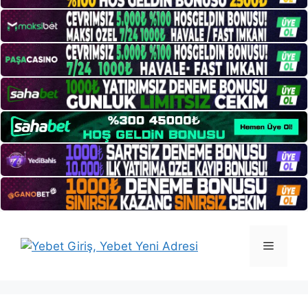
İçeriğe
atla
Menü