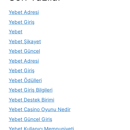
Yebet Adresi
Yebet Giriş
Yebet
Yebet Şikayet
Yebet Güncel
Yebet Adresi
Yebet Giriş
Yebet Ödülleri
Yebet Giriş Bilgileri
Yebet Destek Birimi
Yebet Casino Oyunu Nedir
Yebet Güncel Giriş
Yebet Kullanıcı Memnuniyeti