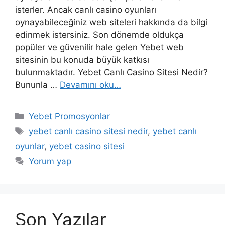
isterler. Ancak canlı casino oyunları
oynayabileceğiniz web siteleri hakkında da bilgi
edinmek istersiniz. Son dönemde oldukça
popüler ve güvenilir hale gelen Yebet web
sitesinin bu konuda büyük katkısı
bulunmaktadır. Yebet Canlı Casino Sitesi Nedir?
Bununla …
Devamını oku…
Kategoriler
Yebet Promosyonlar
Etiketler
yebet canlı casino sitesi nedir
,
yebet canlı
oyunlar
,
yebet casino sitesi
Yorum yap
Son Yazılar