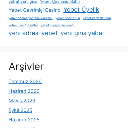
yebet yeni giris
Yebet Çevrimiçi Bahis
Yebet Üyelik
Yebet Çevrimiçi Casino
yebet ödeme yöntemi kullanıcı
yebet ödev bitişi
yebet ücretsiz i̇ndir
yebet üyeliği twitter
yebet şikayet seçeneği
yeni adresi yebet
yeni giris yebet
Arşivler
Temmuz 2026
Haziran 2026
Mayıs 2026
Eylül 2025
Haziran 2025