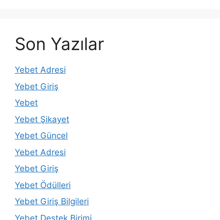
Son Yazılar
Yebet Adresi
Yebet Giriş
Yebet
Yebet Şikayet
Yebet Güncel
Yebet Adresi
Yebet Giriş
Yebet Ödülleri
Yebet Giriş Bilgileri
Yebet Destek Birimi