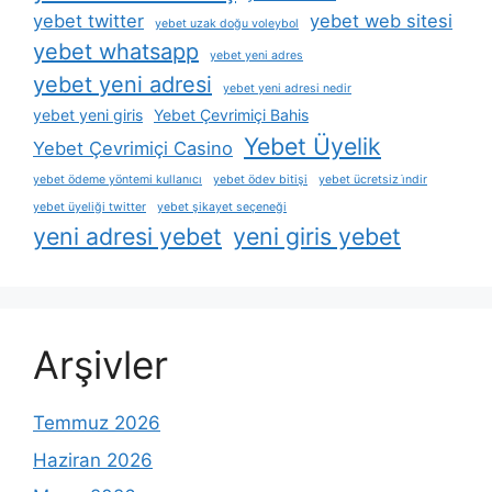
yebet twitter
yebet web sitesi
yebet uzak doğu voleybol
yebet whatsapp
yebet yeni adres
yebet yeni adresi
yebet yeni adresi nedir
yebet yeni giris
Yebet Çevrimiçi Bahis
Yebet Üyelik
Yebet Çevrimiçi Casino
yebet ödeme yöntemi kullanıcı
yebet ödev bitişi
yebet ücretsiz i̇ndir
yebet üyeliği twitter
yebet şikayet seçeneği
yeni adresi yebet
yeni giris yebet
Arşivler
Temmuz 2026
Haziran 2026