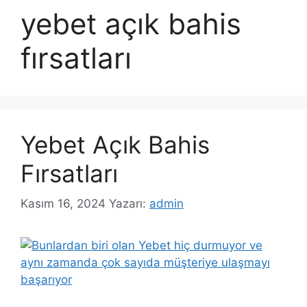
yebet açık bahis
fırsatları
Yebet Açık Bahis
Fırsatları
Kasım 16, 2024
Yazarı:
admin