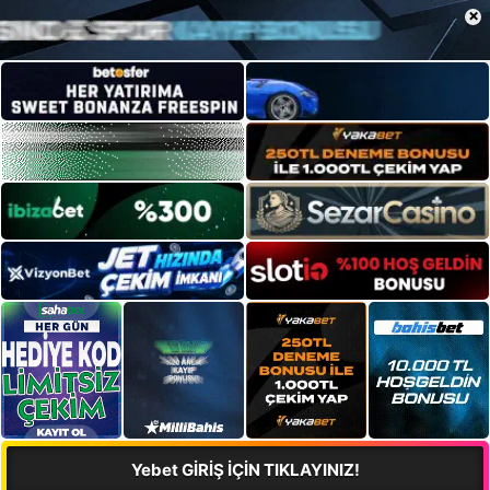
×
Yebet GİRİŞ İÇİN TIKLAYINIZ!