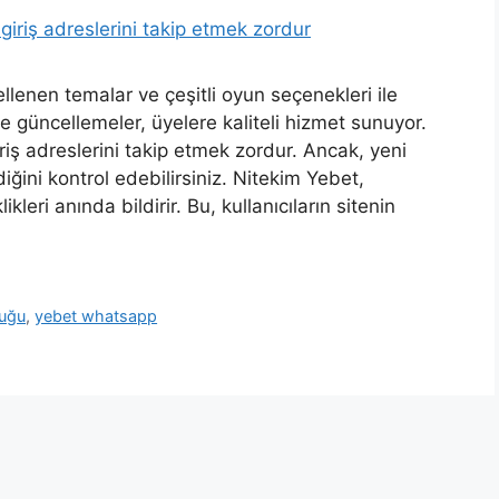
lenen temalar ve çeşitli oyun seçenekleri ile
güncellemeler, üyelere kaliteli hizmet sunuyor.
riş adreslerini takip etmek zordur. Ancak, yeni
iğini kontrol edebilirsiniz. Nitekim Yebet,
kleri anında bildirir. Bu, kullanıcıların sitenin
luğu
,
yebet whatsapp