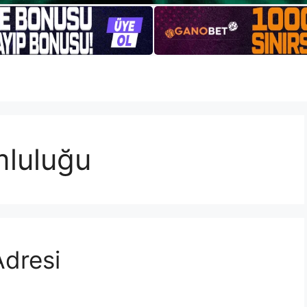
mluluğu
Adresi