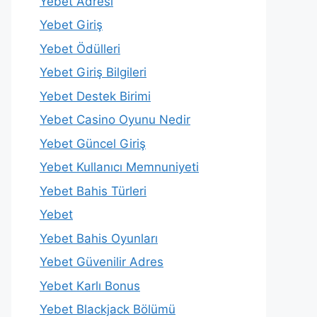
Yebet Adresi
Yebet Giriş
Yebet Ödülleri
Yebet Giriş Bilgileri
Yebet Destek Birimi
Yebet Casino Oyunu Nedir
Yebet Güncel Giriş
Yebet Kullanıcı Memnuniyeti
Yebet Bahis Türleri
Yebet
Yebet Bahis Oyunları
Yebet Güvenilir Adres
Yebet Karlı Bonus
Yebet Blackjack Bölümü