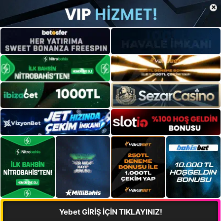
×
Yebet GİRİŞ İÇİN TIKLAYINIZ!