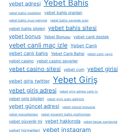
Yebet Bahis
yebet adresi
yebet bahis oranları
yebet bahis modelleri
yebet bahis oyun gelişme
yebet bahis seçenek oran
yebet bahis sitesi
yebet bahis siteleri
yebet bonus
Yebet Bonusu
yebet canli destek
yebet canli maç izle
Yebet Canlı
yebet canlı bahis
Yebet Canlı Bahsi
yebet canlı yayın
yebet casino
yebet casino severler
yebet casino sitesi
yebet girisi
yebet com
Yebet Giriş
yebet giris twitter
yebet giriş adresi
yebet giriş adresi canlı tv
yebet giriş bilgileri
yebet giriş oranı dağılımı
yebet güncel adresi
yebet güncel bonuslar
yebet güncellemesi
yebet güvenilir bahis platformları
yebet hakkında
yebet güvenlir mi
yebet hesap paylaşma
yebet instagram
yebet hizmetleri