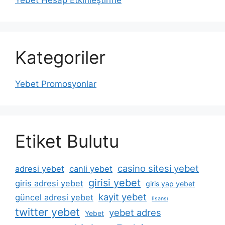
Yebet Hesap Etkinleştirme
Kategoriler
Yebet Promosyonlar
Etiket Bulutu
casino sitesi yebet
adresi yebet
canli yebet
girisi yebet
giris adresi yebet
giris yap yebet
kayit yebet
güncel adresi yebet
lisansı
twitter yebet
yebet adres
Yebet