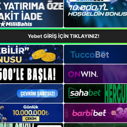
Yebet GİRİŞ İÇİN TIKLAYINIZ!