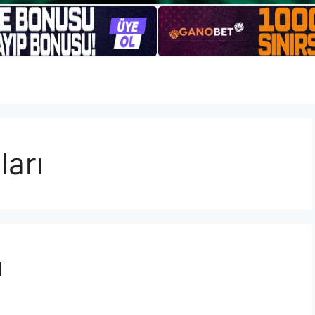
ları
ı