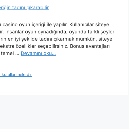
asino oyun içeriği ile yapılır. Kullanıcılar siteye
lir. İnsanlar oyun oynadığında, oyunda farklı şeyler
rın en iyi şekilde tadını çıkarmak mümkün, siteye
stra özellikler seçebilirsiniz. Bonus avantajları
, temel …
Devamını oku…
 kuralları nelerdir