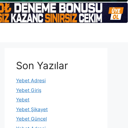
Son Yazılar
Yebet Adresi
Yebet Giriş
Yebet
Yebet Şikayet
Yebet Güncel